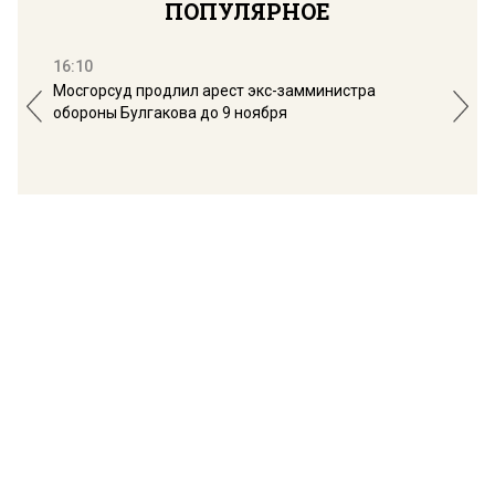
ПОПУЛЯРНОЕ
16:10
13:
Мосгорсуд продлил арест экс-замминистра
Дим
обороны Булгакова до 9 ноября