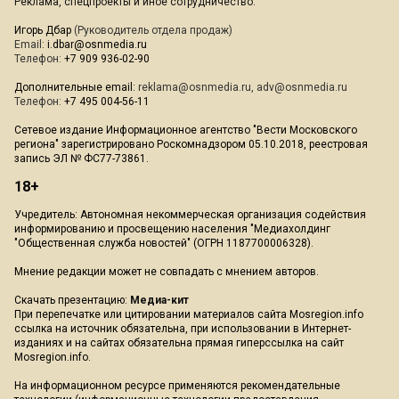
Реклама, спецпроекты и иное сотрудничество:
Игорь Дбар
(Руководитель отдела продаж)
Email:
i.dbar@osnmedia.ru
Телефон:
+7 909 936-02-90
Дополнительные email:
reklama@osnmedia.ru
,
adv@osnmedia.ru
Телефон:
+7 495 004-56-11
Сетевое издание Информационное агентство "Вести Московского
региона" зарегистрировано Роскомнадзором 05.10.2018, реестровая
запись ЭЛ № ФС77-73861.
18+
Учредитель: Автономная некоммерческая организация содействия
информированию и просвещению населения "Медиахолдинг
"Общественная служба новостей" (ОГРН 1187700006328).
Мнение редакции может не совпадать с мнением авторов.
Скачать презентацию:
Медиа-кит
При перепечатке или цитировании материалов сайта Mosregion.info
ссылка на источник обязательна, при использовании в Интернет-
изданиях и на сайтах обязательна прямая гиперссылка на сайт
Mosregion.info.
На информационном ресурсе применяются рекомендательные