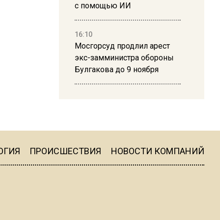
с помощью ИИ
16:10
Мосгорсуд продлил арест
экс-замминистра обороны
Булгакова до 9 ноября
13:50
Дима Билан ответил на
критику концерта в Москве
ОГИЯ
ПРОИСШЕСТВИЯ
НОВОСТИ КОМПАНИЙ
16:19
Москву и область накрыла
гроза с ливнем и ветром
16:58
В Москве 2 августа