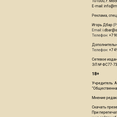
101000, г. Моск
E-mail:
info@mo
Реклама, спец
Игорь Дбар
(Р
Email:
i.dbar@
Телефон:
+7 9
Дополнительн
Телефон:
+7 4
Сетевое издан
ЭЛ № ФС77-73
18+
Учредитель: 
"Общественная
Мнение редак
Скачать през
При перепечат