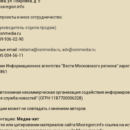
ва, ул. Покровка, д. 5
sregion.info
проекты и иное сотрудничество:
уководитель отдела продаж)
osnmedia.ru
09 936-02-90
ые email:
reklama@osnmedia.ru
,
adv@osnmedia.ru
95 004-56-11
ие Информационное агентство "Вести Московского региона" зарег
861.
Автономная некоммерческая организация содействия информиро
 служба новостей" (ОГРН 1187700006328).
ции может не совпадать с мнением авторов.
ентацию:
Медиа-кит
ке или цитировании материалов сайта Mosregion.info ссылка на и