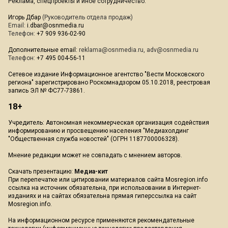
Реклама, спецпроекты и иное сотрудничество:
Игорь Дбар
(Руководитель отдела продаж)
Email:
i.dbar@osnmedia.ru
Телефон:
+7 909 936-02-90
Дополнительные email:
reklama@osnmedia.ru
,
adv@osnmedia.ru
Телефон:
+7 495 004-56-11
Сетевое издание Информационное агентство "Вести Московского
региона" зарегистрировано Роскомнадзором 05.10.2018, реестровая
запись ЭЛ № ФС77-73861.
18+
Учредитель: Автономная некоммерческая организация содействия
информированию и просвещению населения "Медиахолдинг
"Общественная служба новостей" (ОГРН 1187700006328).
Мнение редакции может не совпадать с мнением авторов.
Скачать презентацию:
Медиа-кит
При перепечатке или цитировании материалов сайта Mosregion.info
ссылка на источник обязательна, при использовании в Интернет-
изданиях и на сайтах обязательна прямая гиперссылка на сайт
Mosregion.info.
На информационном ресурсе применяются рекомендательные