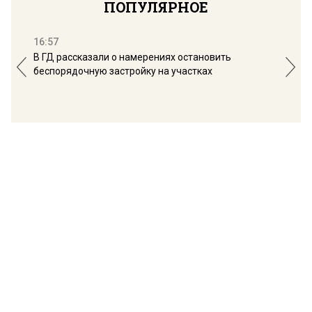
ПОПУЛЯРНОЕ
16:57
13:
В ГД рассказали о намерениях остановить
Соб
беспорядочную застройку на участках
пол