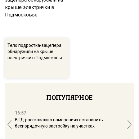
Тело подростка-зацепера
обнаружили на крыше
электрички в Подмосковье
ПОПУЛЯРНОЕ
16:57
13:
В ГД рассказали о намерениях остановить
Соб
беспорядочную застройку на участках
пол