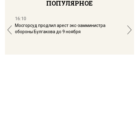
ПОПУЛЯРНОЕ
16:10
13:
Мосгорсуд продлил арест экс-замминистра
Дим
обороны Булгакова до 9 ноября