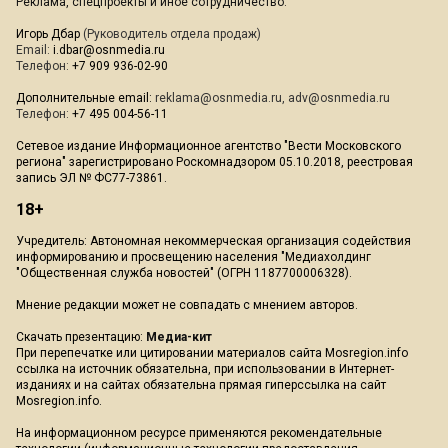
Реклама, спецпроекты и иное сотрудничество:
Игорь Дбар
(Руководитель отдела продаж)
Email:
i.dbar@osnmedia.ru
Телефон:
+7 909 936-02-90
Дополнительные email:
reklama@osnmedia.ru
,
adv@osnmedia.ru
Телефон:
+7 495 004-56-11
Сетевое издание Информационное агентство "Вести Московского
региона" зарегистрировано Роскомнадзором 05.10.2018, реестровая
запись ЭЛ № ФС77-73861.
18+
Учредитель: Автономная некоммерческая организация содействия
информированию и просвещению населения "Медиахолдинг
"Общественная служба новостей" (ОГРН 1187700006328).
Мнение редакции может не совпадать с мнением авторов.
Скачать презентацию:
Медиа-кит
При перепечатке или цитировании материалов сайта Mosregion.info
ссылка на источник обязательна, при использовании в Интернет-
изданиях и на сайтах обязательна прямая гиперссылка на сайт
Mosregion.info.
На информационном ресурсе применяются рекомендательные