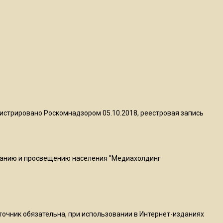
квадратный метр
13:50
Опубликовано видео с
Коломенского хлебозавода:
пиццы валяются на полу
16:53
Роман Терюшков назвал
истрировано Роскомнадзором 05.10.2018, реестровая запись
причину банкротства
«Химок»
ванию и просвещению населения "Медиахолдинг
13:27
В Подмосковье прекратили
гражданство 88 человек и
аннулировали 2600 ВНЖ
сточник обязательна, при использовании в Интернет-изданиях