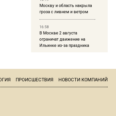
Москву и область накрыла
гроза с ливнем и ветром
16:58
В Москве 2 августа
ограничат движение на
Ильинке из-за праздника
15:33
Россиянам объяснили,
можно ли пользоваться
Telegram после обвинений
ОГИЯ
ПРОИСШЕСТВИЯ
НОВОСТИ КОМПАНИЙ
против Дурова
22:24
На Москву обрушится до 17
литров дождя на