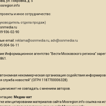
ва, ул. Покровка, д. 5
sregion.info
проекты и иное сотрудничество:
уководитель отдела продаж)
osnmedia.ru
09 936-02-90
ые email:
reklama@osnmedia.ru
,
adv@osnmedia.ru
95 004-56-11
ие Информационное агентство "Вести Московского региона" зарег
861.
Автономная некоммерческая организация содействия информиро
 служба новостей" (ОГРН 1187700006328).
ции может не совпадать с мнением авторов.
ентацию:
Медиа-кит
ке или цитировании материалов сайта Mosregion.info ссылка на и