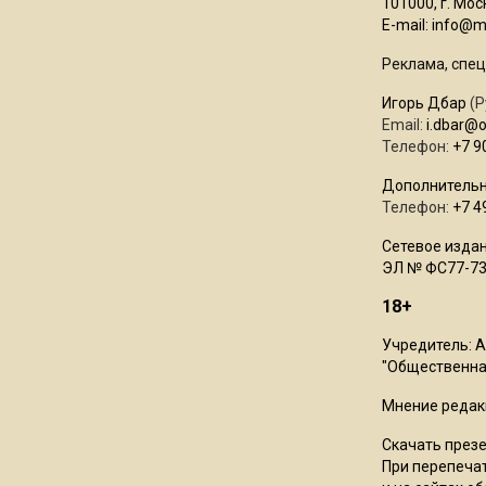
101000, г. Моск
E-mail:
info@mo
Реклама, спец
Игорь Дбар
(Р
Email:
i.dbar@
Телефон:
+7 9
Дополнительн
Телефон:
+7 4
Сетевое издан
ЭЛ № ФС77-73
18+
Учредитель: 
"Общественная
Мнение редак
Скачать през
При перепечат