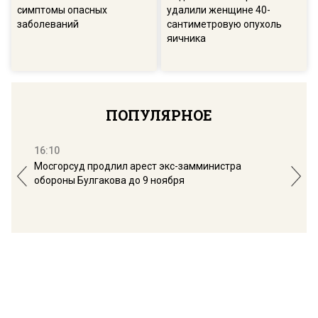
симптомы опасных
удалили женщине 40-
заболеваний
сантиметровую опухоль
яичника
ПОПУЛЯРНОЕ
16:10
13:
Мосгорсуд продлил арест экс-замминистра
Дим
обороны Булгакова до 9 ноября