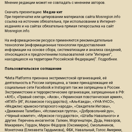
Мнение редакции может не совпадать с мнением авторов.
Скачать презентацию:
Медиа-кит
При перепечатке или цитировании материалов сайта Mosregion.info
ссылка на источник обязательна, при использовании в Интернет-
изданиях и на сайтах обязательна прямая гиперссылка на сайт
Mosregion.info.
На информационном ресурсе применяются рекомендательные
технологии (информационные технологии предоставления
информации на основе сбора, систематизации и анализа сведений,
относящихся к предпочтениям пользователей сети "Интернет",
находящихся на территории Российской Федерации)".
Подробнее
.
Пользовательское соглашение
*Meta Platforms признана экстремистской организацией, её
деятельность в России запрещена, а также принадлежащие ей
социальные сети Facebook и Instagram так же запрещены в России.
Экстремистские и террористические организации, запрещенные в РФ:
«АУЕ», «Правый сектор», «Азов», «Украинская повстанческая армия»,
«ИГИЛ» (ИГ, Исламское государство), «Аль-Каида», «УНА-УНСО»,
«Меджлис крымско-татарского народа», «Свидетели Иеговы»,
«Движение Талибан», «Исламская группа», «Добровольчий рух»,
«Чёрный комитет», «Мужское государство», «Штабы Навального» и
другие. Перечень иноагентов: Галкин, Моргенштерн, Дудь, Невзоров,
Макаревич, Гордон, Мирон Фёдоров (Оксимирон), Смольянинов,
Монеточка (Елизавета Гардымова), ФБК, Навальный, Голос Америки,