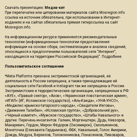
Скачать презентацию:
Медиа-кит
При перепечатке или цитировании материалов сайта Mosregion.info
ссылка на источник обязательна, при использовании в Интернет-
изданиях и на сайтах обязательна прямая гиперссылка на сайт
Mosregion.info.
На информационном ресурсе применяются рекомендательные
технологии (информационные технологии предоставления
информации на основе сбора, систематизации и анализа сведений,
относящихся к предпочтениям пользователей сети "Интернет",
находящихся на территории Российской Федерации)".
Подробнее
.
Пользовательское соглашение
*Meta Platforms признана экстремистской организацией, её
деятельность в России запрещена, а также принадлежащие ей
социальные сети Facebook и Instagram так же запрещены в России.
Экстремистские и террористические организации, запрещенные в РФ:
«АУЕ», «Правый сектор», «Азов», «Украинская повстанческая армия»,
«ИГИЛ» (ИГ, Исламское государство), «Аль-Каида», «УНА-УНСО»,
«Меджлис крымско-татарского народа», «Свидетели Иеговы»,
«Движение Талибан», «Исламская группа», «Добровольчий рух»,
«Чёрный комитет», «Мужское государство», «Штабы Навального» и
другие. Перечень иноагентов: Галкин, Моргенштерн, Дудь, Невзоров,
Макаревич, Гордон, Мирон Фёдоров (Оксимирон), Смольянинов,
Монеточка (Елизавета Гардымова), ФБК, Навальный, Голос Америки,
Дождь, Медуза, Верзилов, Толоконникова, Понасенков, Пивоваров,