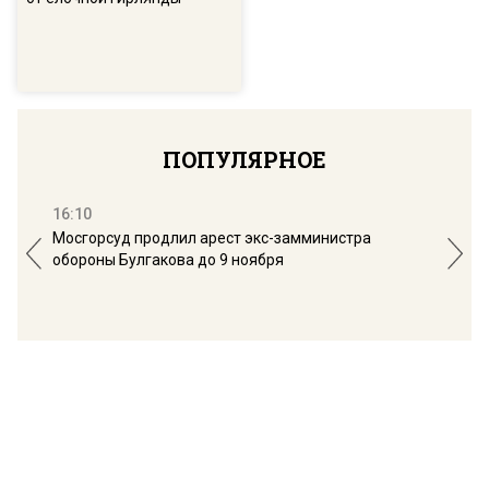
ПОПУЛЯРНОЕ
16:10
13:
Мосгорсуд продлил арест экс-замминистра
Дим
обороны Булгакова до 9 ноября