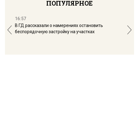
ПОПУЛЯРНОЕ
16:57
13:
В ГД рассказали о намерениях остановить
Соб
беспорядочную застройку на участках
пол