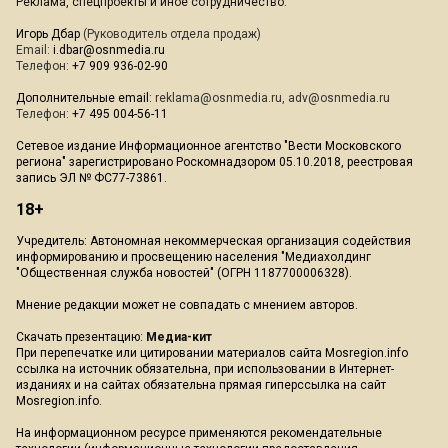
Реклама, спецпроекты и иное сотрудничество:
Игорь Дбар
(Руководитель отдела продаж)
Email:
i.dbar@osnmedia.ru
Телефон:
+7 909 936-02-90
Дополнительные email:
reklama@osnmedia.ru
,
adv@osnmedia.ru
Телефон:
+7 495 004-56-11
Сетевое издание Информационное агентство "Вести Московского
региона" зарегистрировано Роскомнадзором 05.10.2018, реестровая
запись ЭЛ № ФС77-73861.
18+
Учредитель: Автономная некоммерческая организация содействия
информированию и просвещению населения "Медиахолдинг
"Общественная служба новостей" (ОГРН 1187700006328).
Мнение редакции может не совпадать с мнением авторов.
Скачать презентацию:
Медиа-кит
При перепечатке или цитировании материалов сайта Mosregion.info
ссылка на источник обязательна, при использовании в Интернет-
изданиях и на сайтах обязательна прямая гиперссылка на сайт
Mosregion.info.
На информационном ресурсе применяются рекомендательные