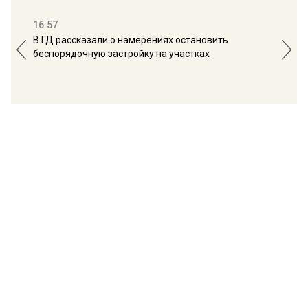
16:57
13:
В ГД рассказали о намерениях остановить
Соб
беспорядочную застройку на участках
пол