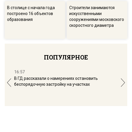
В столице с начала года
Строители занимаются
построено 16 объектов
искусственными
образования
сооружениями московского
скоростного диаметра
ПОПУЛЯРНОЕ
16:57
13:
В ГД рассказали о намерениях остановить
Соб
беспорядочную застройку на участках
пол