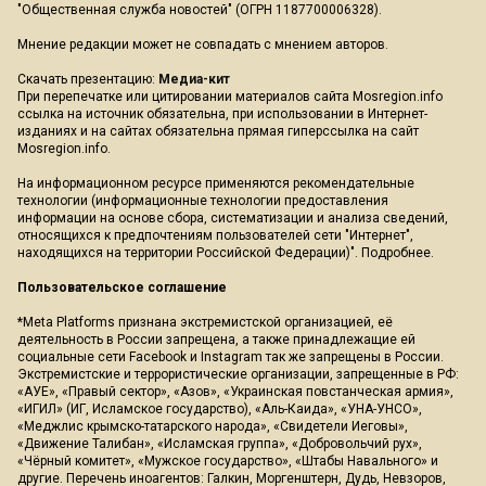
"Общественная служба новостей" (ОГРН 1187700006328).
Мнение редакции может не совпадать с мнением авторов.
Скачать презентацию:
Медиа-кит
При перепечатке или цитировании материалов сайта Mosregion.info
ссылка на источник обязательна, при использовании в Интернет-
изданиях и на сайтах обязательна прямая гиперссылка на сайт
Mosregion.info.
На информационном ресурсе применяются рекомендательные
технологии (информационные технологии предоставления
информации на основе сбора, систематизации и анализа сведений,
относящихся к предпочтениям пользователей сети "Интернет",
находящихся на территории Российской Федерации)".
Подробнее
.
Пользовательское соглашение
*Meta Platforms признана экстремистской организацией, её
деятельность в России запрещена, а также принадлежащие ей
социальные сети Facebook и Instagram так же запрещены в России.
Экстремистские и террористические организации, запрещенные в РФ:
«АУЕ», «Правый сектор», «Азов», «Украинская повстанческая армия»,
«ИГИЛ» (ИГ, Исламское государство), «Аль-Каида», «УНА-УНСО»,
«Меджлис крымско-татарского народа», «Свидетели Иеговы»,
«Движение Талибан», «Исламская группа», «Добровольчий рух»,
«Чёрный комитет», «Мужское государство», «Штабы Навального» и
другие. Перечень иноагентов: Галкин, Моргенштерн, Дудь, Невзоров,