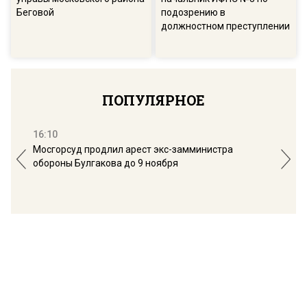
Беговой
подозрению в
должностном преступлении
ПОПУЛЯРНОЕ
16:10
13:
Мосгорсуд продлил арест экс-замминистра
Дим
обороны Булгакова до 9 ноября