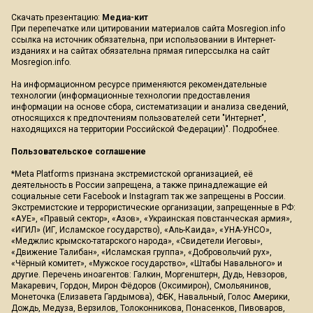
Скачать презентацию:
Медиа-кит
При перепечатке или цитировании материалов сайта Mosregion.info
ссылка на источник обязательна, при использовании в Интернет-
изданиях и на сайтах обязательна прямая гиперссылка на сайт
Mosregion.info.
На информационном ресурсе применяются рекомендательные
технологии (информационные технологии предоставления
информации на основе сбора, систематизации и анализа сведений,
относящихся к предпочтениям пользователей сети "Интернет",
находящихся на территории Российской Федерации)".
Подробнее
.
Пользовательское соглашение
*Meta Platforms признана экстремистской организацией, её
деятельность в России запрещена, а также принадлежащие ей
социальные сети Facebook и Instagram так же запрещены в России.
Экстремистские и террористические организации, запрещенные в РФ:
«АУЕ», «Правый сектор», «Азов», «Украинская повстанческая армия»,
«ИГИЛ» (ИГ, Исламское государство), «Аль-Каида», «УНА-УНСО»,
«Меджлис крымско-татарского народа», «Свидетели Иеговы»,
«Движение Талибан», «Исламская группа», «Добровольчий рух»,
«Чёрный комитет», «Мужское государство», «Штабы Навального» и
другие. Перечень иноагентов: Галкин, Моргенштерн, Дудь, Невзоров,
Макаревич, Гордон, Мирон Фёдоров (Оксимирон), Смольянинов,
Монеточка (Елизавета Гардымова), ФБК, Навальный, Голос Америки,
Дождь, Медуза, Верзилов, Толоконникова, Понасенков, Пивоваров,