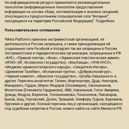
На информационном ресурсе применяются рекомендательные
технологии (информационные технологии предоставления
информации на основе сбора, систематизации и анализа сведений,
относящихся к предпочтениям пользователей сети "Интернет",
находящихся на территории Российской Федерации)".
Подробнее
.
Пользовательское соглашение
*Meta Platforms признана экстремистской организацией, её
деятельность в России запрещена, а также принадлежащие ей
социальные сети Facebook и Instagram так же запрещены в России.
Экстремистские и террористические организации, запрещенные в РФ:
«АУЕ», «Правый сектор», «Азов», «Украинская повстанческая армия»,
«ИГИЛ» (ИГ, Исламское государство), «Аль-Каида», «УНА-УНСО»,
«Меджлис крымско-татарского народа», «Свидетели Иеговы»,
«Движение Талибан», «Исламская группа», «Добровольчий рух»,
«Чёрный комитет», «Мужское государство», «Штабы Навального» и
другие. Перечень иноагентов: Галкин, Моргенштерн, Дудь, Невзоров,
Макаревич, Гордон, Мирон Фёдоров (Оксимирон), Смольянинов,
Монеточка (Елизавета Гардымова), ФБК, Навальный, Голос Америки,
Дождь, Медуза, Верзилов, Толоконникова, Понасенков, Пивоваров,
Быков, Шац, Глуховский, Долин, Троицкий, Земфира, Гудков, Варламов,
Прусикин и другие. Полный перечень лиц и организаций, находящихся
под судебным запретом в России, можно найти на сайте Минюста РФ.