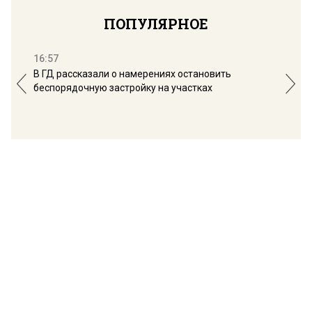
ПОПУЛЯРНОЕ
16:57
13:
В ГД рассказали о намерениях остановить
Соб
беспорядочную застройку на участках
пол