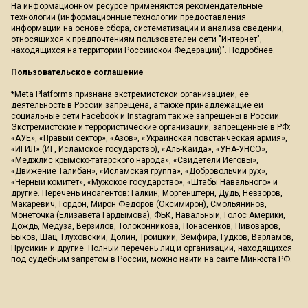
На информационном ресурсе применяются рекомендательные
технологии (информационные технологии предоставления
информации на основе сбора, систематизации и анализа сведений,
относящихся к предпочтениям пользователей сети "Интернет",
находящихся на территории Российской Федерации)".
Подробнее
.
Пользовательское соглашение
*Meta Platforms признана экстремистской организацией, её
деятельность в России запрещена, а также принадлежащие ей
социальные сети Facebook и Instagram так же запрещены в России.
Экстремистские и террористические организации, запрещенные в РФ:
«АУЕ», «Правый сектор», «Азов», «Украинская повстанческая армия»,
«ИГИЛ» (ИГ, Исламское государство), «Аль-Каида», «УНА-УНСО»,
«Меджлис крымско-татарского народа», «Свидетели Иеговы»,
«Движение Талибан», «Исламская группа», «Добровольчий рух»,
«Чёрный комитет», «Мужское государство», «Штабы Навального» и
другие. Перечень иноагентов: Галкин, Моргенштерн, Дудь, Невзоров,
Макаревич, Гордон, Мирон Фёдоров (Оксимирон), Смольянинов,
Монеточка (Елизавета Гардымова), ФБК, Навальный, Голос Америки,
Дождь, Медуза, Верзилов, Толоконникова, Понасенков, Пивоваров,
Быков, Шац, Глуховский, Долин, Троицкий, Земфира, Гудков, Варламов,
Прусикин и другие. Полный перечень лиц и организаций, находящихся
под судебным запретом в России, можно найти на сайте Минюста РФ.