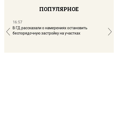
ПОПУЛЯРНОЕ
16:57
13:
В ГД рассказали о намерениях остановить
Соб
беспорядочную застройку на участках
пол