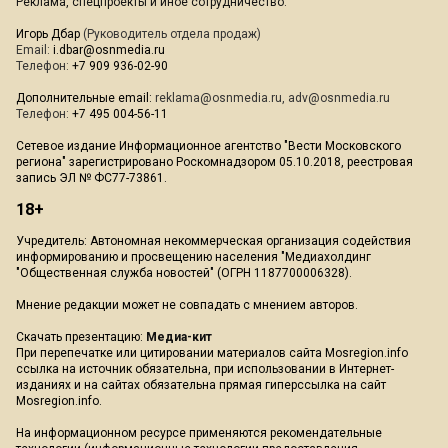
Реклама, спецпроекты и иное сотрудничество:
Игорь Дбар
(Руководитель отдела продаж)
Email:
i.dbar@osnmedia.ru
Телефон:
+7 909 936-02-90
Дополнительные email:
reklama@osnmedia.ru
,
adv@osnmedia.ru
Телефон:
+7 495 004-56-11
Сетевое издание Информационное агентство "Вести Московского
региона" зарегистрировано Роскомнадзором 05.10.2018, реестровая
запись ЭЛ № ФС77-73861.
18+
Учредитель: Автономная некоммерческая организация содействия
информированию и просвещению населения "Медиахолдинг
"Общественная служба новостей" (ОГРН 1187700006328).
Мнение редакции может не совпадать с мнением авторов.
Скачать презентацию:
Медиа-кит
При перепечатке или цитировании материалов сайта Mosregion.info
ссылка на источник обязательна, при использовании в Интернет-
изданиях и на сайтах обязательна прямая гиперссылка на сайт
Mosregion.info.
На информационном ресурсе применяются рекомендательные