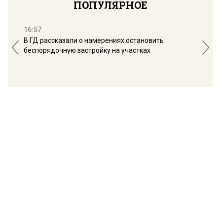
ПОПУЛЯРНОЕ
16:57
13:
В ГД рассказали о намерениях остановить
Соб
беспорядочную застройку на участках
пол