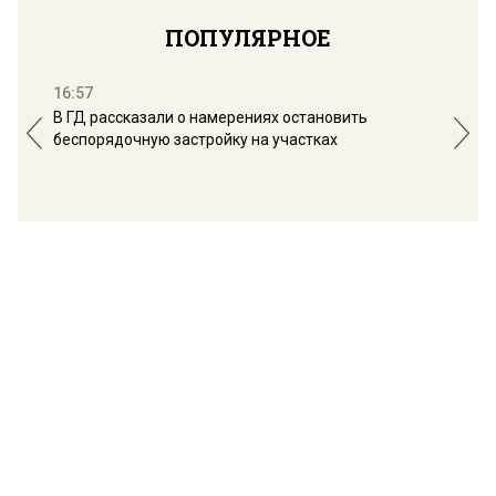
ПОПУЛЯРНОЕ
16:57
13:
В ГД рассказали о намерениях остановить
Соб
беспорядочную застройку на участках
пол