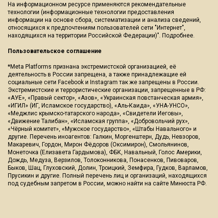
На информационном ресурсе применяются рекомендательные
технологии (информационные технологии предоставления
информации на основе сбора, систематизации и анализа сведений,
относящихся к предпочтениям пользователей сети "Интернет",
находящихся на территории Российской Федерации)".
Подробнее
.
Пользовательское соглашение
*Meta Platforms признана экстремистской организацией, её
деятельность в России запрещена, а также принадлежащие ей
социальные сети Facebook и Instagram так же запрещены в России.
Экстремистские и террористические организации, запрещенные в РФ:
«АУЕ», «Правый сектор», «Азов», «Украинская повстанческая армия»,
«ИГИЛ» (ИГ, Исламское государство), «Аль-Каида», «УНА-УНСО»,
«Меджлис крымско-татарского народа», «Свидетели Иеговы»,
«Движение Талибан», «Исламская группа», «Добровольчий рух»,
«Чёрный комитет», «Мужское государство», «Штабы Навального» и
другие. Перечень иноагентов: Галкин, Моргенштерн, Дудь, Невзоров,
Макаревич, Гордон, Мирон Фёдоров (Оксимирон), Смольянинов,
Монеточка (Елизавета Гардымова), ФБК, Навальный, Голос Америки,
Дождь, Медуза, Верзилов, Толоконникова, Понасенков, Пивоваров,
Быков, Шац, Глуховский, Долин, Троицкий, Земфира, Гудков, Варламов,
Прусикин и другие. Полный перечень лиц и организаций, находящихся
под судебным запретом в России, можно найти на сайте Минюста РФ.