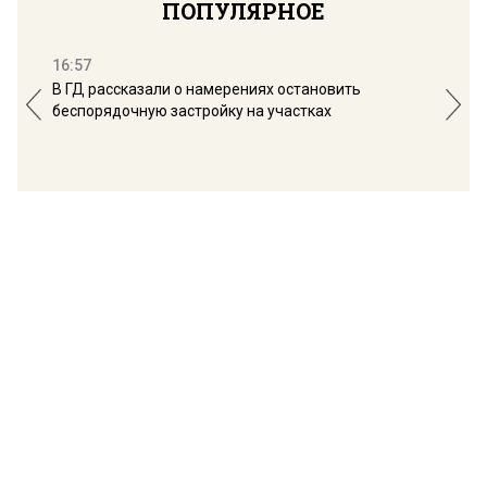
ПОПУЛЯРНОЕ
16:57
13:
В ГД рассказали о намерениях остановить
Соб
беспорядочную застройку на участках
пол