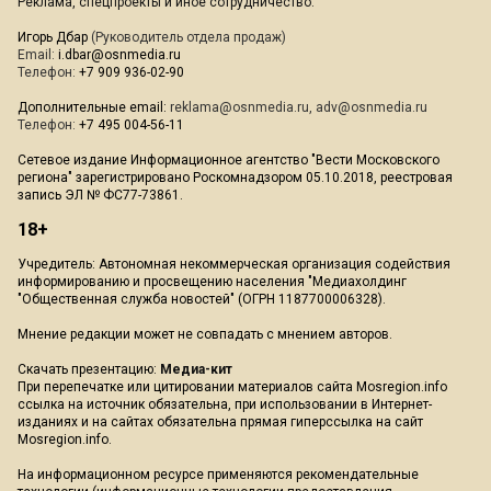
Реклама, спецпроекты и иное сотрудничество:
Игорь Дбар
(Руководитель отдела продаж)
Email:
i.dbar@osnmedia.ru
Телефон:
+7 909 936-02-90
Дополнительные email:
reklama@osnmedia.ru
,
adv@osnmedia.ru
Телефон:
+7 495 004-56-11
Сетевое издание Информационное агентство "Вести Московского
региона" зарегистрировано Роскомнадзором 05.10.2018, реестровая
запись ЭЛ № ФС77-73861.
18+
Учредитель: Автономная некоммерческая организация содействия
информированию и просвещению населения "Медиахолдинг
"Общественная служба новостей" (ОГРН 1187700006328).
Мнение редакции может не совпадать с мнением авторов.
Скачать презентацию:
Медиа-кит
При перепечатке или цитировании материалов сайта Mosregion.info
ссылка на источник обязательна, при использовании в Интернет-
изданиях и на сайтах обязательна прямая гиперссылка на сайт
Mosregion.info.
На информационном ресурсе применяются рекомендательные