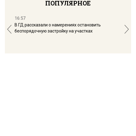
ПОПУЛЯРНОЕ
16:57
13:
В ГД рассказали о намерениях остановить
Соб
беспорядочную застройку на участках
пол