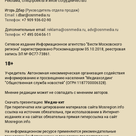
Реклама, спецпроекты и иное сотрудничество:
Игорь Дбар
(Руководитель отдела продаж)
Email:
i.dbar@osnmedia.ru
Телефон:
+7 909 936-02-90
Дополнительные email:
reklama@osnmedia.ru
,
adv@osnmedia.ru
Телефон:
+7 495 004-56-11
Сетевое издание Информационное агентство "Вести Московского
региона" зарегистрировано Роскомнадзором 05.10.2018, реестровая
запись ЭЛ № ФС77-73861.
18+
Учредитель: Автономная некоммерческая организация содействия
информированию и просвещению населения "Медиахолдинг
"Общественная служба новостей" (ОГРН 1187700006328).
Мнение редакции может не совпадать с мнением авторов.
Скачать презентацию:
Медиа-кит
При перепечатке или цитировании материалов сайта Mosregion.info
ссылка на источник обязательна, при использовании в Интернет-
изданиях и на сайтах обязательна прямая гиперссылка на сайт
Mosregion.info.
На информационном ресурсе применяются рекомендательные