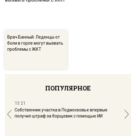
Врач Банный: Леденцы от
боли в горле могут вызвать
проблемы с ЖКТ
ПОПУЛЯРНОЕ
13:21
16:
Собственник участка в Подмосковье впервые
Мос
получил штраф за борщевик с помощью ИИ
обо