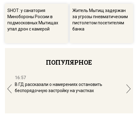
SHOT: у санатория
Житель Мытищ задержан
Минобороны России в
за угрозы пневматическим
подмосковных Мытищах
пистолетом посетителям
упал дрон с камерой
банка
ПОПУЛЯРНОЕ
16:57
13:
В ГД рассказали о намерениях остановить
Соб
беспорядочную застройку на участках
пол