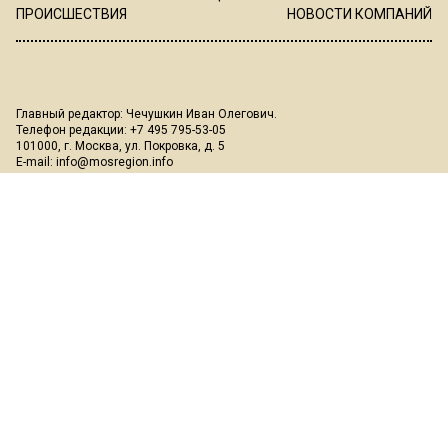
ПРОИСШЕСТВИЯ
НОВОСТИ КОМПАНИЙ
Главный редактор: Чечушкин Иван Олегович.
Телефон редакции: +7 495 795-53-05
101000, г. Москва, ул. Покровка, д. 5
E-mail:
info@mosregion.info
Реклама, спецпроекты и иное сотрудничество:
Игорь Дбар
(Руководитель отдела продаж)
Email:
i.dbar@osnmedia.ru
Телефон:
+7 909 936-02-90
Дополнительные email:
reklama@osnmedia.ru
,
adv@osnmedia.ru
Телефон:
+7 495 004-56-11
Сетевое издание Информационное агентство "Вести Московского
региона" зарегистрировано Роскомнадзором 05.10.2018, реестровая
запись ЭЛ № ФС77-73861.
18+
Учредитель: Автономная некоммерческая организация содействия