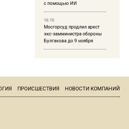
с помощью ИИ
16:10
Мосгорсуд продлил арест
экс-замминистра обороны
Булгакова до 9 ноября
13:50
Дима Билан ответил на
критику концерта в Москве
ОГИЯ
ПРОИСШЕСТВИЯ
НОВОСТИ КОМПАНИЙ
16:19
Москву и область накрыла
гроза с ливнем и ветром
16:58
В Москве 2 августа