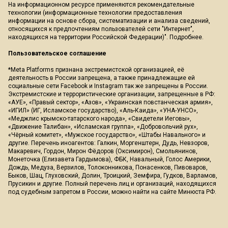
На информационном ресурсе применяются рекомендательные
технологии (информационные технологии предоставления
информации на основе сбора, систематизации и анализа сведений,
относящихся к предпочтениям пользователей сети "Интернет",
находящихся на территории Российской Федерации)".
Подробнее
.
Пользовательское соглашение
*Meta Platforms признана экстремистской организацией, её
деятельность в России запрещена, а также принадлежащие ей
социальные сети Facebook и Instagram так же запрещены в России.
Экстремистские и террористические организации, запрещенные в РФ:
«АУЕ», «Правый сектор», «Азов», «Украинская повстанческая армия»,
«ИГИЛ» (ИГ, Исламское государство), «Аль-Каида», «УНА-УНСО»,
«Меджлис крымско-татарского народа», «Свидетели Иеговы»,
«Движение Талибан», «Исламская группа», «Добровольчий рух»,
«Чёрный комитет», «Мужское государство», «Штабы Навального» и
другие. Перечень иноагентов: Галкин, Моргенштерн, Дудь, Невзоров,
Макаревич, Гордон, Мирон Фёдоров (Оксимирон), Смольянинов,
Монеточка (Елизавета Гардымова), ФБК, Навальный, Голос Америки,
Дождь, Медуза, Верзилов, Толоконникова, Понасенков, Пивоваров,
Быков, Шац, Глуховский, Долин, Троицкий, Земфира, Гудков, Варламов,
Прусикин и другие. Полный перечень лиц и организаций, находящихся
под судебным запретом в России, можно найти на сайте Минюста РФ.