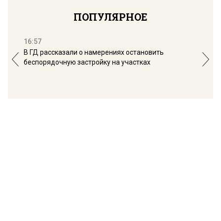
ПОПУЛЯРНОЕ
16:57
13:
В ГД рассказали о намерениях остановить
Соб
беспорядочную застройку на участках
пол