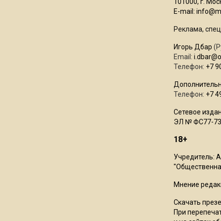
101000, г. Моск
E-mail:
info@mo
Реклама, спец
Игорь Дбар
(Р
Email:
i.dbar@
Телефон:
+7 9
Дополнительн
Телефон:
+7 4
Сетевое издан
ЭЛ № ФС77-73
18+
Учредитель: 
"Общественная
Мнение редак
Скачать през
При перепечат