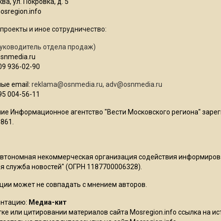
ва, ул. Покровка, д. 5
sregion.info
проекты и иное сотрудничество:
уководитель отдела продаж)
osnmedia.ru
09 936-02-90
ые email:
reklama@osnmedia.ru
,
adv@osnmedia.ru
95 004-56-11
ие Информационное агентство "Вести Московского региона" зарег
861.
Автономная некоммерческая организация содействия информиро
 служба новостей" (ОГРН 1187700006328).
ции может не совпадать с мнением авторов.
ентацию:
Медиа-кит
ке или цитировании материалов сайта Mosregion.info ссылка на и