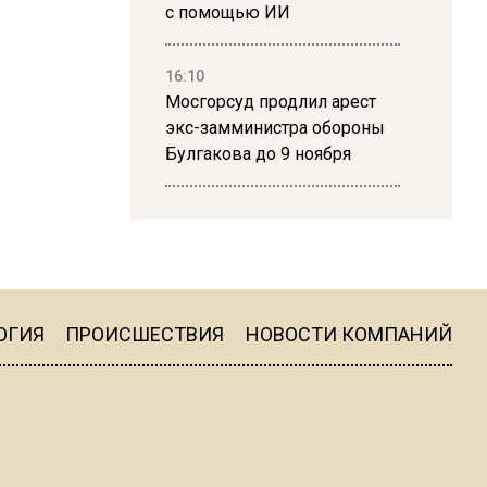
с помощью ИИ
16:10
Мосгорсуд продлил арест
экс-замминистра обороны
Булгакова до 9 ноября
13:50
Дима Билан ответил на
критику концерта в Москве
ОГИЯ
ПРОИСШЕСТВИЯ
НОВОСТИ КОМПАНИЙ
16:19
Москву и область накрыла
гроза с ливнем и ветром
16:58
В Москве 2 августа