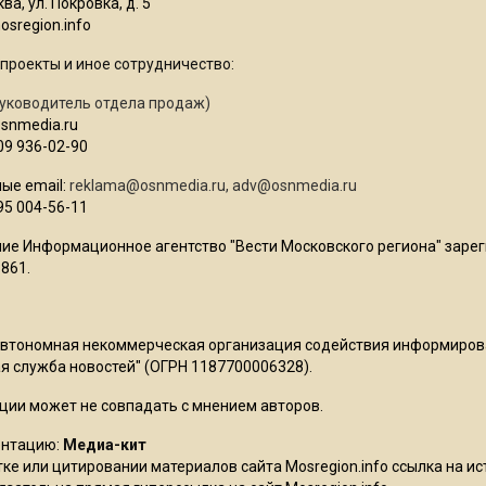
ва, ул. Покровка, д. 5
sregion.info
проекты и иное сотрудничество:
уководитель отдела продаж)
osnmedia.ru
09 936-02-90
ые email:
reklama@osnmedia.ru
,
adv@osnmedia.ru
95 004-56-11
ие Информационное агентство "Вести Московского региона" зарег
861.
Автономная некоммерческая организация содействия информиро
 служба новостей" (ОГРН 1187700006328).
ции может не совпадать с мнением авторов.
ентацию:
Медиа-кит
ке или цитировании материалов сайта Mosregion.info ссылка на и