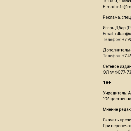
101000, г. Моск
E-mail:
info@mo
Реклама, спец
Игорь Дбар
(Р
Email:
i.dbar@
Телефон:
+7 9
Дополнительн
Телефон:
+7 4
Сетевое издан
ЭЛ № ФС77-73
18+
Учредитель: 
"Общественная
Мнение редак
Скачать през
При перепечат