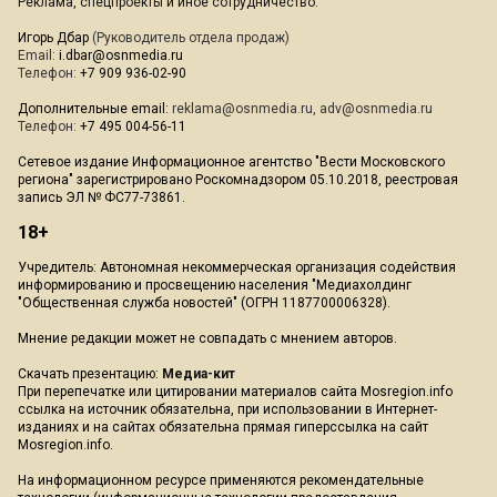
Реклама, спецпроекты и иное сотрудничество:
Игорь Дбар
(Руководитель отдела продаж)
Email:
i.dbar@osnmedia.ru
Телефон:
+7 909 936-02-90
Дополнительные email:
reklama@osnmedia.ru
,
adv@osnmedia.ru
Телефон:
+7 495 004-56-11
Сетевое издание Информационное агентство "Вести Московского
региона" зарегистрировано Роскомнадзором 05.10.2018, реестровая
запись ЭЛ № ФС77-73861.
18+
Учредитель: Автономная некоммерческая организация содействия
информированию и просвещению населения "Медиахолдинг
"Общественная служба новостей" (ОГРН 1187700006328).
Мнение редакции может не совпадать с мнением авторов.
Скачать презентацию:
Медиа-кит
При перепечатке или цитировании материалов сайта Mosregion.info
ссылка на источник обязательна, при использовании в Интернет-
изданиях и на сайтах обязательна прямая гиперссылка на сайт
Mosregion.info.
На информационном ресурсе применяются рекомендательные