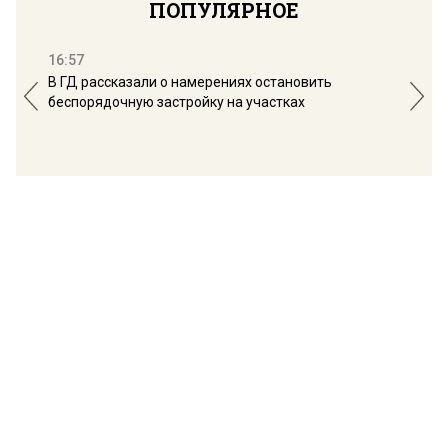
ПОПУЛЯРНОЕ
16:57
13:
В ГД рассказали о намерениях остановить
Соб
беспорядочную застройку на участках
пол