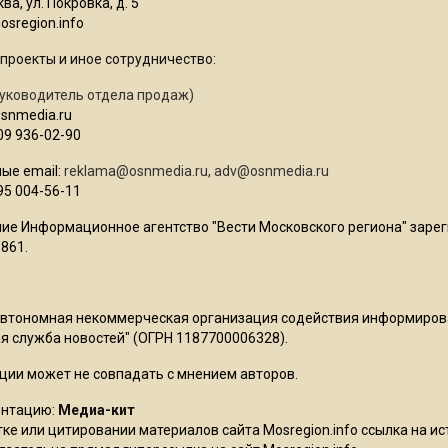
ва, ул. Покровка, д. 5
sregion.info
проекты и иное сотрудничество:
уководитель отдела продаж)
osnmedia.ru
09 936-02-90
ые email:
reklama@osnmedia.ru
,
adv@osnmedia.ru
95 004-56-11
ие Информационное агентство "Вести Московского региона" зарег
861.
Автономная некоммерческая организация содействия информиро
 служба новостей" (ОГРН 1187700006328).
ции может не совпадать с мнением авторов.
ентацию:
Медиа-кит
ке или цитировании материалов сайта Mosregion.info ссылка на и