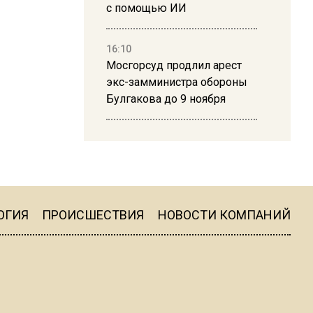
с помощью ИИ
16:10
Мосгорсуд продлил арест
экс-замминистра обороны
Булгакова до 9 ноября
13:50
Дима Билан ответил на
критику концерта в Москве
ОГИЯ
ПРОИСШЕСТВИЯ
НОВОСТИ КОМПАНИЙ
16:19
Москву и область накрыла
гроза с ливнем и ветром
16:58
В Москве 2 августа