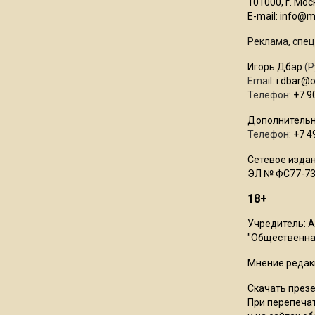
101000, г. Моск
E-mail:
info@mo
Реклама, спец
Игорь Дбар
(Р
Email:
i.dbar@
Телефон:
+7 9
Дополнительн
Телефон:
+7 4
Сетевое издан
ЭЛ № ФС77-73
18+
Учредитель: 
"Общественная
Мнение редак
Скачать през
При перепечат