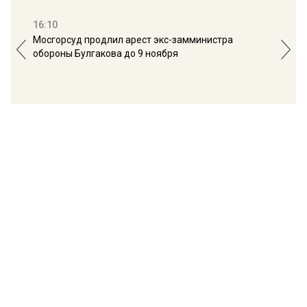
16:10
13:
Мосгорсуд продлил арест экс-замминистра
Дим
обороны Булгакова до 9 ноября