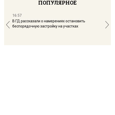
ПОПУЛЯРНОЕ
16:57
13:
В ГД рассказали о намерениях остановить
Соб
беспорядочную застройку на участках
пол