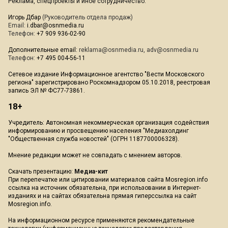
Реклама, спецпроекты и иное сотрудничество:
Игорь Дбар
(Руководитель отдела продаж)
Email:
i.dbar@osnmedia.ru
Телефон:
+7 909 936-02-90
Дополнительные email:
reklama@osnmedia.ru
,
adv@osnmedia.ru
Телефон:
+7 495 004-56-11
Сетевое издание Информационное агентство "Вести Московского
региона" зарегистрировано Роскомнадзором 05.10.2018, реестровая
запись ЭЛ № ФС77-73861.
18+
Учредитель: Автономная некоммерческая организация содействия
информированию и просвещению населения "Медиахолдинг
"Общественная служба новостей" (ОГРН 1187700006328).
Мнение редакции может не совпадать с мнением авторов.
Скачать презентацию:
Медиа-кит
При перепечатке или цитировании материалов сайта Mosregion.info
ссылка на источник обязательна, при использовании в Интернет-
изданиях и на сайтах обязательна прямая гиперссылка на сайт
Mosregion.info.
На информационном ресурсе применяются рекомендательные