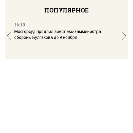
ПОПУЛЯРНОЕ
16:10
13:
Мосгорсуд продлил арест экс-замминистра
Дим
обороны Булгакова до 9 ноября