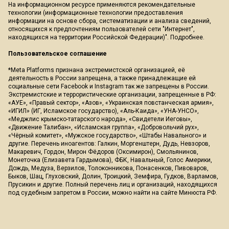
На информационном ресурсе применяются рекомендательные
технологии (информационные технологии предоставления
информации на основе сбора, систематизации и анализа сведений,
относящихся к предпочтениям пользователей сети "Интернет",
находящихся на территории Российской Федерации)".
Подробнее
.
Пользовательское соглашение
*Meta Platforms признана экстремистской организацией, её
деятельность в России запрещена, а также принадлежащие ей
социальные сети Facebook и Instagram так же запрещены в России.
Экстремистские и террористические организации, запрещенные в РФ:
«АУЕ», «Правый сектор», «Азов», «Украинская повстанческая армия»,
«ИГИЛ» (ИГ, Исламское государство), «Аль-Каида», «УНА-УНСО»,
«Меджлис крымско-татарского народа», «Свидетели Иеговы»,
«Движение Талибан», «Исламская группа», «Добровольчий рух»,
«Чёрный комитет», «Мужское государство», «Штабы Навального» и
другие. Перечень иноагентов: Галкин, Моргенштерн, Дудь, Невзоров,
Макаревич, Гордон, Мирон Фёдоров (Оксимирон), Смольянинов,
Монеточка (Елизавета Гардымова), ФБК, Навальный, Голос Америки,
Дождь, Медуза, Верзилов, Толоконникова, Понасенков, Пивоваров,
Быков, Шац, Глуховский, Долин, Троицкий, Земфира, Гудков, Варламов,
Прусикин и другие. Полный перечень лиц и организаций, находящихся
под судебным запретом в России, можно найти на сайте Минюста РФ.