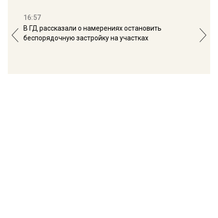
16:57
13:
В ГД рассказали о намерениях остановить
Соб
беспорядочную застройку на участках
пол