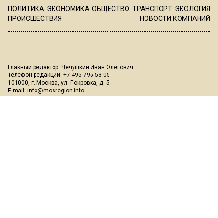
ПОЛИТИКА
ЭКОНОМИКА
ОБЩЕСТВО
ТРАНСПОРТ
ЭКОЛОГИЯ
ПРОИСШЕСТВИЯ
НОВОСТИ КОМПАНИЙ
Главный редактор: Чечушкин Иван Олегович.
Телефон редакции: +7 495 795-53-05
101000, г. Москва, ул. Покровка, д. 5
E-mail:
info@mosregion.info
Реклама, спецпроекты и иное сотрудничество:
Игорь Дбар
(Руководитель отдела продаж)
Email:
i.dbar@osnmedia.ru
Телефон:
+7 909 936-02-90
Дополнительные email:
reklama@osnmedia.ru
,
adv@osnmedia.ru
Телефон:
+7 495 004-56-11
Сетевое издание Информационное агентство "Вести Московского
региона" зарегистрировано Роскомнадзором 05.10.2018, реестровая
запись ЭЛ № ФС77-73861.
18+