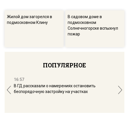
Жилой дом загорелся в
В садовом доме в
подмосковном Клину
подмосковном
Солнечногорске вспыхнул
пожар
ПОПУЛЯРНОЕ
16:57
13:
В ГД рассказали о намерениях остановить
Соб
беспорядочную застройку на участках
пол