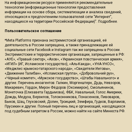
На информационном ресурсе применяются рекомендательные
технологии (информационные технологии предоставления
информации на основе сбора, систематизации и анализа сведений,
относящихся к предпочтениям пользователей сети "Интернет",
находящихся на территории Российской Федерации)".
Подробнее
.
Пользовательское соглашение
*Meta Platforms признана экстремистской организацией, её
деятельность в России запрещена, а также принадлежащие ей
социальные сети Facebook и Instagram так же запрещены в России.
Экстремистские и террористические организации, запрещенные в РФ:
«АУЕ», «Правый сектор», «Азов», «Украинская повстанческая армия»,
«ИГИЛ» (ИГ, Исламское государство), «Аль-Каида», «УНА-УНСО»,
«Меджлис крымско-татарского народа», «Свидетели Иеговы»,
«Движение Талибан», «Исламская группа», «Добровольчий рух»,
«Чёрный комитет», «Мужское государство», «Штабы Навального» и
другие. Перечень иноагентов: Галкин, Моргенштерн, Дудь, Невзоров,
Макаревич, Гордон, Мирон Фёдоров (Оксимирон), Смольянинов,
Монеточка (Елизавета Гардымова), ФБК, Навальный, Голос Америки,
Дождь, Медуза, Верзилов, Толоконникова, Понасенков, Пивоваров,
Быков, Шац, Глуховский, Долин, Троицкий, Земфира, Гудков, Варламов,
Прусикин и другие. Полный перечень лиц и организаций, находящихся
под судебным запретом в России, можно найти на сайте Минюста РФ.