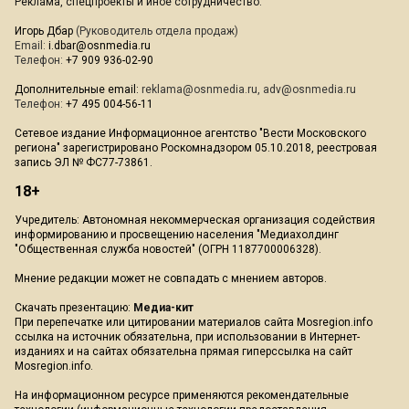
Реклама, спецпроекты и иное сотрудничество:
Игорь Дбар
(Руководитель отдела продаж)
Email:
i.dbar@osnmedia.ru
Телефон:
+7 909 936-02-90
Дополнительные email:
reklama@osnmedia.ru
,
adv@osnmedia.ru
Телефон:
+7 495 004-56-11
Сетевое издание Информационное агентство "Вести Московского
региона" зарегистрировано Роскомнадзором 05.10.2018, реестровая
запись ЭЛ № ФС77-73861.
18+
Учредитель: Автономная некоммерческая организация содействия
информированию и просвещению населения "Медиахолдинг
"Общественная служба новостей" (ОГРН 1187700006328).
Мнение редакции может не совпадать с мнением авторов.
Скачать презентацию:
Медиа-кит
При перепечатке или цитировании материалов сайта Mosregion.info
ссылка на источник обязательна, при использовании в Интернет-
изданиях и на сайтах обязательна прямая гиперссылка на сайт
Mosregion.info.
На информационном ресурсе применяются рекомендательные