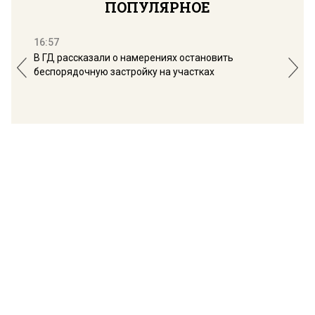
ПОПУЛЯРНОЕ
16:57
13:
В ГД рассказали о намерениях остановить
Соб
беспорядочную застройку на участках
пол