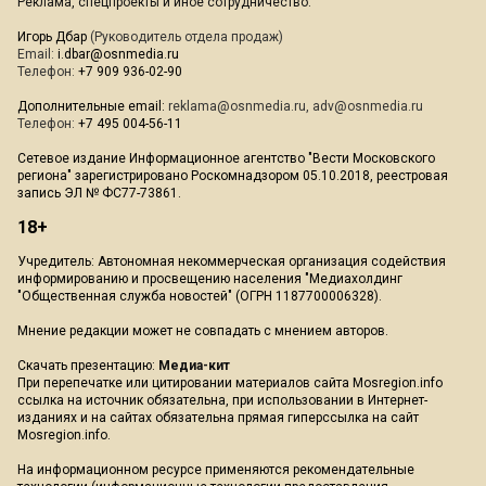
Реклама, спецпроекты и иное сотрудничество:
Игорь Дбар
(Руководитель отдела продаж)
Email:
i.dbar@osnmedia.ru
Телефон:
+7 909 936-02-90
Дополнительные email:
reklama@osnmedia.ru
,
adv@osnmedia.ru
Телефон:
+7 495 004-56-11
Сетевое издание Информационное агентство "Вести Московского
региона" зарегистрировано Роскомнадзором 05.10.2018, реестровая
запись ЭЛ № ФС77-73861.
18+
Учредитель: Автономная некоммерческая организация содействия
информированию и просвещению населения "Медиахолдинг
"Общественная служба новостей" (ОГРН 1187700006328).
Мнение редакции может не совпадать с мнением авторов.
Скачать презентацию:
Медиа-кит
При перепечатке или цитировании материалов сайта Mosregion.info
ссылка на источник обязательна, при использовании в Интернет-
изданиях и на сайтах обязательна прямая гиперссылка на сайт
Mosregion.info.
На информационном ресурсе применяются рекомендательные