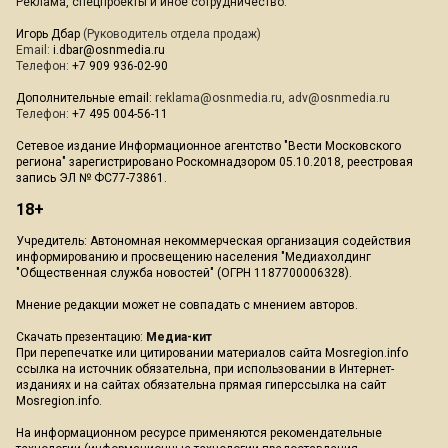
Реклама, спецпроекты и иное сотрудничество:
Игорь Дбар
(Руководитель отдела продаж)
Email:
i.dbar@osnmedia.ru
Телефон:
+7 909 936-02-90
Дополнительные email:
reklama@osnmedia.ru
,
adv@osnmedia.ru
Телефон:
+7 495 004-56-11
Сетевое издание Информационное агентство "Вести Московского
региона" зарегистрировано Роскомнадзором 05.10.2018, реестровая
запись ЭЛ № ФС77-73861.
18+
Учредитель: Автономная некоммерческая организация содействия
информированию и просвещению населения "Медиахолдинг
"Общественная служба новостей" (ОГРН 1187700006328).
Мнение редакции может не совпадать с мнением авторов.
Скачать презентацию:
Медиа-кит
При перепечатке или цитировании материалов сайта Mosregion.info
ссылка на источник обязательна, при использовании в Интернет-
изданиях и на сайтах обязательна прямая гиперссылка на сайт
Mosregion.info.
На информационном ресурсе применяются рекомендательные