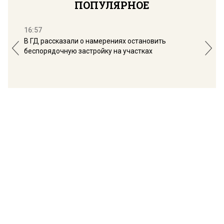
ПОПУЛЯРНОЕ
16:57
13:
В ГД рассказали о намерениях остановить
Соб
беспорядочную застройку на участках
пол