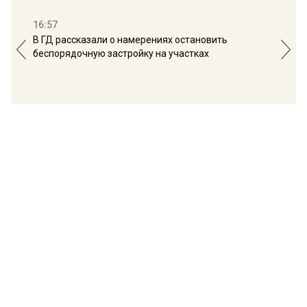
16:57
13:
В ГД рассказали о намерениях остановить
Соб
беспорядочную застройку на участках
пол