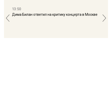
13:50
16:
Дима Билан ответил на критику концерта в Москве
Мос