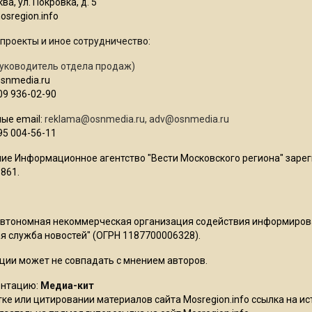
ва, ул. Покровка, д. 5
sregion.info
проекты и иное сотрудничество:
уководитель отдела продаж)
osnmedia.ru
09 936-02-90
ые email:
reklama@osnmedia.ru
,
adv@osnmedia.ru
95 004-56-11
ие Информационное агентство "Вести Московского региона" зарег
861.
Автономная некоммерческая организация содействия информиро
 служба новостей" (ОГРН 1187700006328).
ции может не совпадать с мнением авторов.
ентацию:
Медиа-кит
ке или цитировании материалов сайта Mosregion.info ссылка на и