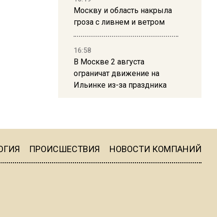
Москву и область накрыла
гроза с ливнем и ветром
16:58
В Москве 2 августа
ограничат движение на
Ильинке из-за праздника
15:33
Россиянам объяснили,
можно ли пользоваться
Telegram после обвинений
ОГИЯ
ПРОИСШЕСТВИЯ
НОВОСТИ КОМПАНИЙ
против Дурова
22:24
На Москву обрушится до 17
литров дождя на