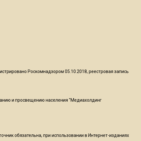
квадратный метр
13:50
Опубликовано видео с
Коломенского хлебозавода:
пиццы валяются на полу
16:53
Роман Терюшков назвал
истрировано Роскомнадзором 05.10.2018, реестровая запись
причину банкротства
«Химок»
ванию и просвещению населения "Медиахолдинг
13:27
В Подмосковье прекратили
гражданство 88 человек и
аннулировали 2600 ВНЖ
сточник обязательна, при использовании в Интернет-изданиях