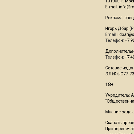
101000, г. Моск
E-mail:
info@mo
Реклама, спец
Игорь Дбар
(Р
Email:
i.dbar@
Телефон:
+7 9
Дополнительн
Телефон:
+7 4
Сетевое издан
ЭЛ № ФС77-73
18+
Учредитель: 
"Общественная
Мнение редак
Скачать през
При перепечат