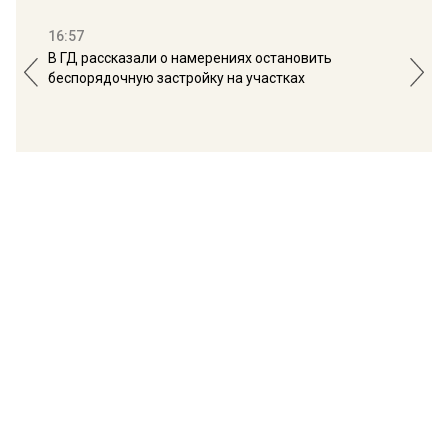
16:57
13:
В ГД рассказали о намерениях остановить
Соб
беспорядочную застройку на участках
пол