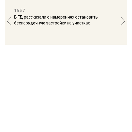
16:57
13:
В ГД рассказали о намерениях остановить
Соб
беспорядочную застройку на участках
пол