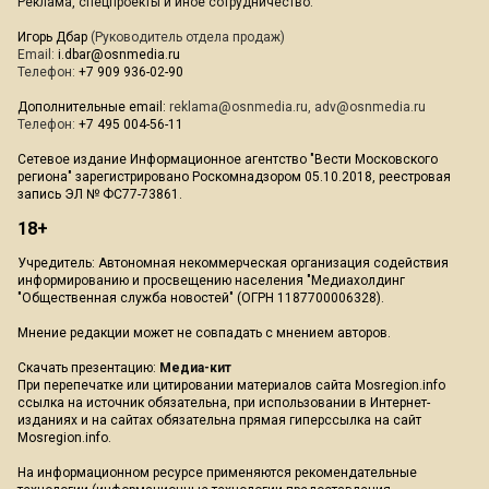
Реклама, спецпроекты и иное сотрудничество:
Игорь Дбар
(Руководитель отдела продаж)
Email:
i.dbar@osnmedia.ru
Телефон:
+7 909 936-02-90
Дополнительные email:
reklama@osnmedia.ru
,
adv@osnmedia.ru
Телефон:
+7 495 004-56-11
Сетевое издание Информационное агентство "Вести Московского
региона" зарегистрировано Роскомнадзором 05.10.2018, реестровая
запись ЭЛ № ФС77-73861.
18+
Учредитель: Автономная некоммерческая организация содействия
информированию и просвещению населения "Медиахолдинг
"Общественная служба новостей" (ОГРН 1187700006328).
Мнение редакции может не совпадать с мнением авторов.
Скачать презентацию:
Медиа-кит
При перепечатке или цитировании материалов сайта Mosregion.info
ссылка на источник обязательна, при использовании в Интернет-
изданиях и на сайтах обязательна прямая гиперссылка на сайт
Mosregion.info.
На информационном ресурсе применяются рекомендательные