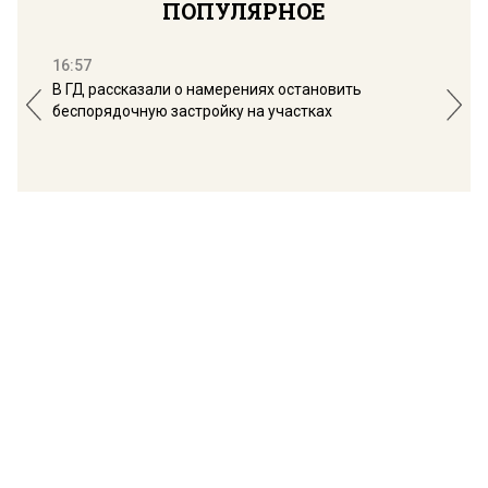
ПОПУЛЯРНОЕ
16:57
13:
В ГД рассказали о намерениях остановить
Соб
беспорядочную застройку на участках
пол