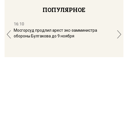
ПОПУЛЯРНОЕ
16:10
13:
Мосгорсуд продлил арест экс-замминистра
Дим
обороны Булгакова до 9 ноября