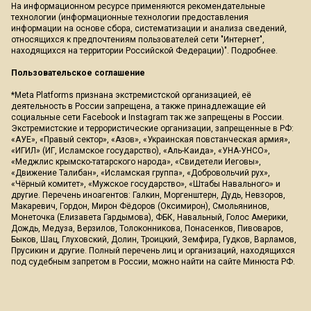
На информационном ресурсе применяются рекомендательные
технологии (информационные технологии предоставления
информации на основе сбора, систематизации и анализа сведений,
относящихся к предпочтениям пользователей сети "Интернет",
находящихся на территории Российской Федерации)".
Подробнее
.
Пользовательское соглашение
*Meta Platforms признана экстремистской организацией, её
деятельность в России запрещена, а также принадлежащие ей
социальные сети Facebook и Instagram так же запрещены в России.
Экстремистские и террористические организации, запрещенные в РФ:
«АУЕ», «Правый сектор», «Азов», «Украинская повстанческая армия»,
«ИГИЛ» (ИГ, Исламское государство), «Аль-Каида», «УНА-УНСО»,
«Меджлис крымско-татарского народа», «Свидетели Иеговы»,
«Движение Талибан», «Исламская группа», «Добровольчий рух»,
«Чёрный комитет», «Мужское государство», «Штабы Навального» и
другие. Перечень иноагентов: Галкин, Моргенштерн, Дудь, Невзоров,
Макаревич, Гордон, Мирон Фёдоров (Оксимирон), Смольянинов,
Монеточка (Елизавета Гардымова), ФБК, Навальный, Голос Америки,
Дождь, Медуза, Верзилов, Толоконникова, Понасенков, Пивоваров,
Быков, Шац, Глуховский, Долин, Троицкий, Земфира, Гудков, Варламов,
Прусикин и другие. Полный перечень лиц и организаций, находящихся
под судебным запретом в России, можно найти на сайте Минюста РФ.