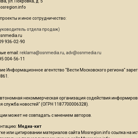
ва, ул. Покровка, д. 5
sregion.info
проекты и иное сотрудничество:
уководитель отдела продаж)
osnmedia.ru
09 936-02-90
ые email:
reklama@osnmedia.ru
,
adv@osnmedia.ru
95 004-56-11
ие Информационное агентство "Вести Московского региона" зарег
861.
Автономная некоммерческая организация содействия информиро
 служба новостей" (ОГРН 1187700006328).
ции может не совпадать с мнением авторов.
ентацию:
Медиа-кит
ке или цитировании материалов сайта Mosregion.info ссылка на и