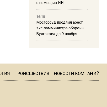
с помощью ИИ
16:10
Мосгорсуд продлил арест
экс-замминистра обороны
Булгакова до 9 ноября
13:50
Дима Билан ответил на
критику концерта в Москве
ОГИЯ
ПРОИСШЕСТВИЯ
НОВОСТИ КОМПАНИЙ
16:19
Москву и область накрыла
гроза с ливнем и ветром
16:58
В Москве 2 августа