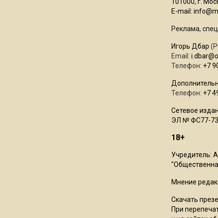
101000, г. Моск
E-mail:
info@mo
Реклама, спец
Игорь Дбар
(Р
Email:
i.dbar@
Телефон:
+7 9
Дополнительн
Телефон:
+7 4
Сетевое издан
ЭЛ № ФС77-73
18+
Учредитель: 
"Общественная
Мнение редак
Скачать през
При перепечат