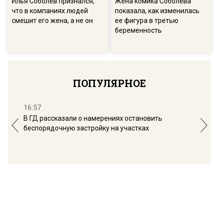
Илья Соболев признался,
Жена комика Соболева
что в компаниях людей
показала, как изменилась
смешит его жена, а не он
ее фигура в третью
беременность
ПОПУЛЯРНОЕ
16:57
13:
В ГД рассказали о намерениях остановить
Соб
беспорядочную застройку на участках
пол