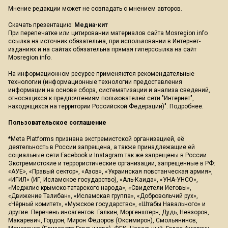
Мнение редакции может не совпадать с мнением авторов.
Скачать презентацию:
Медиа-кит
При перепечатке или цитировании материалов сайта Mosregion.info
ссылка на источник обязательна, при использовании в Интернет-
изданиях и на сайтах обязательна прямая гиперссылка на сайт
Mosregion.info.
На информационном ресурсе применяются рекомендательные
технологии (информационные технологии предоставления
информации на основе сбора, систематизации и анализа сведений,
относящихся к предпочтениям пользователей сети "Интернет",
находящихся на территории Российской Федерации)".
Подробнее
.
Пользовательское соглашение
*Meta Platforms признана экстремистской организацией, её
деятельность в России запрещена, а также принадлежащие ей
социальные сети Facebook и Instagram так же запрещены в России.
Экстремистские и террористические организации, запрещенные в РФ:
«АУЕ», «Правый сектор», «Азов», «Украинская повстанческая армия»,
«ИГИЛ» (ИГ, Исламское государство), «Аль-Каида», «УНА-УНСО»,
«Меджлис крымско-татарского народа», «Свидетели Иеговы»,
«Движение Талибан», «Исламская группа», «Добровольчий рух»,
«Чёрный комитет», «Мужское государство», «Штабы Навального» и
другие. Перечень иноагентов: Галкин, Моргенштерн, Дудь, Невзоров,
Макаревич, Гордон, Мирон Фёдоров (Оксимирон), Смольянинов,