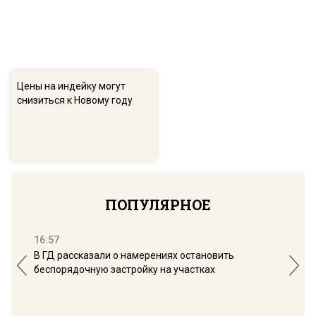
Цены на индейку могут
снизиться к Новому году
ПОПУЛЯРНОЕ
16:57
13:
В ГД рассказали о намерениях остановить
Соб
беспорядочную застройку на участках
пол