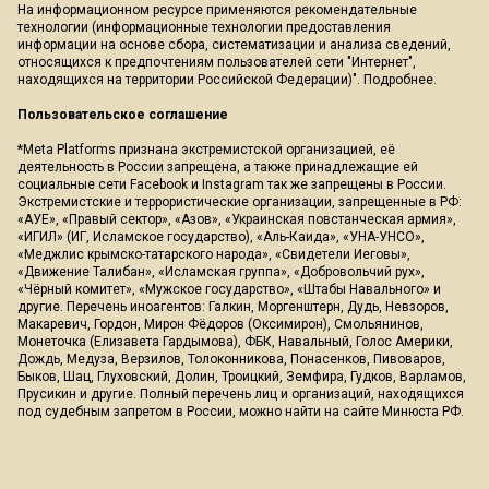
На информационном ресурсе применяются рекомендательные
технологии (информационные технологии предоставления
информации на основе сбора, систематизации и анализа сведений,
относящихся к предпочтениям пользователей сети "Интернет",
находящихся на территории Российской Федерации)".
Подробнее
.
Пользовательское соглашение
*Meta Platforms признана экстремистской организацией, её
деятельность в России запрещена, а также принадлежащие ей
социальные сети Facebook и Instagram так же запрещены в России.
Экстремистские и террористические организации, запрещенные в РФ:
«АУЕ», «Правый сектор», «Азов», «Украинская повстанческая армия»,
«ИГИЛ» (ИГ, Исламское государство), «Аль-Каида», «УНА-УНСО»,
«Меджлис крымско-татарского народа», «Свидетели Иеговы»,
«Движение Талибан», «Исламская группа», «Добровольчий рух»,
«Чёрный комитет», «Мужское государство», «Штабы Навального» и
другие. Перечень иноагентов: Галкин, Моргенштерн, Дудь, Невзоров,
Макаревич, Гордон, Мирон Фёдоров (Оксимирон), Смольянинов,
Монеточка (Елизавета Гардымова), ФБК, Навальный, Голос Америки,
Дождь, Медуза, Верзилов, Толоконникова, Понасенков, Пивоваров,
Быков, Шац, Глуховский, Долин, Троицкий, Земфира, Гудков, Варламов,
Прусикин и другие. Полный перечень лиц и организаций, находящихся
под судебным запретом в России, можно найти на сайте Минюста РФ.