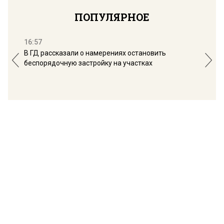
ПОПУЛЯРНОЕ
16:57
13:
В ГД рассказали о намерениях остановить
Соб
беспорядочную застройку на участках
пол