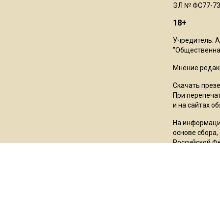
ЭЛ № ФС77-73
18+
Учредитель: 
"Общественная
Мнение редак
Скачать през
При перепечат
и на сайтах о
На информаци
основе сбора,
Российской Ф
Пользовател
*Meta Platfor
Facebook и In
сектор», «Азо
татарского на
государство»,