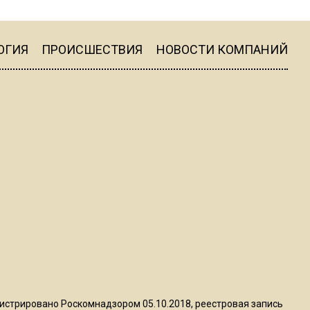
18:05
Юрист Машаров объяснил,
как МРОТ влияет на
ОГИЯ
ПРОИСШЕСТВИЯ
НОВОСТИ КОМПАНИЙ
будущие пенсии
17:12
МЧС предупредило об
опасности купания при
перепаде температуры в 10
градусов
16:13
В Подмосковье с 3 августа
повысят тарифы на платные
парковки
14:34
Из-за ливня и грозы в
истрировано Роскомнадзором 05.10.2018, реестровая запись