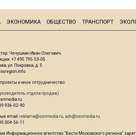
А
ЭКОНОМИКА
ОБЩЕСТВО
ТРАНСПОРТ
ЭКОЛ
тор: Чечушкин Иван Олегович.
ции: +7 495 795-53-05
ва, ул. Покровка, д. 5
sregion.info
проекты и иное сотрудничество:
уководитель отдела продаж)
osnmedia.ru
09 936-02-90
ые email:
reklama@osnmedia.ru
,
adv@osnmedia.ru
95 004-56-11
ие Информационное агентство "Вести Московского региона" зарег