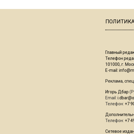
ПОЛИТИК
Главный редак
Телефон редак
101000, г. Моск
E-mail:
info@mo
Реклама, спец
Игорь Дбар
(Р
Email:
i.dbar@
Телефон:
+7 9
Дополнительн
Телефон:
+7 4
Сетевое издан