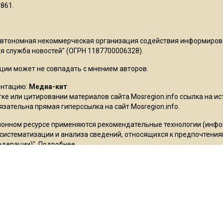
861.
Автономная некоммерческая организация содействия информиро
 служба новостей" (ОГРН 1187700006328).
ции может не совпадать с мнением авторов.
ентацию:
Медиа-кит
ке или цитировании материалов сайта Mosregion.info ссылка на и
бязательна прямая гиперссылка на сайт Mosregion.info.
онном ресурсе применяются рекомендательные технологии (инф
 систематизации и анализа сведений, относящихся к предпочтения
едерации)".
Подробнее
.
ьское соглашение
ms признана экстремистской организацией, её деятельность в Ро
stagram так же запрещены в России. Экстремистские и террористи
в», «Украинская повстанческая армия», «ИГИЛ» (ИГ, Исламское гос
рода», «Свидетели Иеговы», «Движение Талибан», «Исламская груп
 «Штабы Навального» и другие. Перечень иноагентов: Галкин, Мор