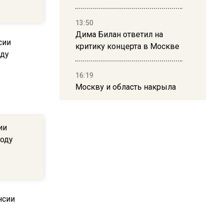
13:50
Дима Билан ответил на
критику концерта в Москве
16:19
Москву и область накрыла
гроза с ливнем и ветром
ии
16:58
году
В Москве 2 августа
ограничат движение на
Ильинке из-за праздника
15:33
Россиянам объяснили,
можно ли пользоваться