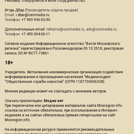
Реклама, спецпроекты и иное сотрудничество:
Игорь Дбар
(Руководитель отдела продаж)
Email:
i.dbar@osnmedia.ru
Телефон:
+7 909 936-02-90
Дополнительные email:
reklama@osnmedia.ru
,
adv@osnmedia.ru
Телефон:
+7 495 004-56-11
Сетевое издание Информационное агентство "Вести Московского
региона" зарегистрировано Роскомнадзором 05.10.2018, реестровая
запись ЭЛ № ФС77-73861.
18+
Учредитель: Автономная некоммерческая организация содействия
информированию и просвещению населения "Медиахолдинг
"Общественная служба новостей" (ОГРН 1187700006328).
Мнение редакции может не совпадать с мнением авторов.
Скачать презентацию:
Медиа-кит
При перепечатке или цитировании материалов сайта Mosregion.info
ссылка на источник обязательна, при использовании в Интернет-
изданиях и на сайтах обязательна прямая гиперссылка на сайт
Mosregion.info.
На информационном ресурсе применяются рекомендательные