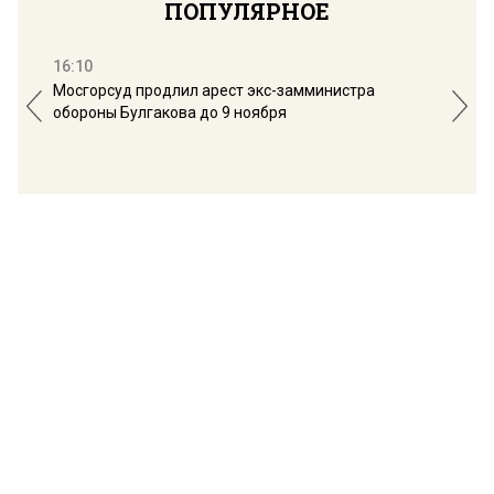
ПОПУЛЯРНОЕ
16:10
13:
Мосгорсуд продлил арест экс-замминистра
Дим
обороны Булгакова до 9 ноября