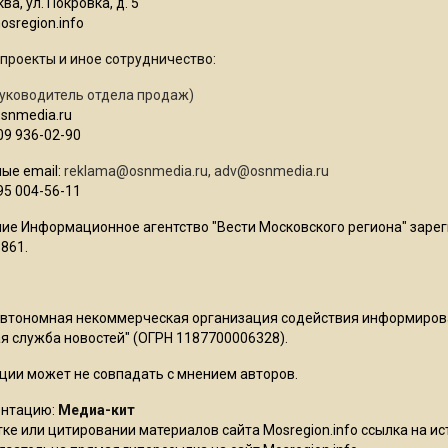
ва, ул. Покровка, д. 5
sregion.info
проекты и иное сотрудничество:
уководитель отдела продаж)
osnmedia.ru
09 936-02-90
ые email:
reklama@osnmedia.ru
,
adv@osnmedia.ru
95 004-56-11
ие Информационное агентство "Вести Московского региона" зарег
861.
Автономная некоммерческая организация содействия информиро
 служба новостей" (ОГРН 1187700006328).
ции может не совпадать с мнением авторов.
ентацию:
Медиа-кит
ке или цитировании материалов сайта Mosregion.info ссылка на и