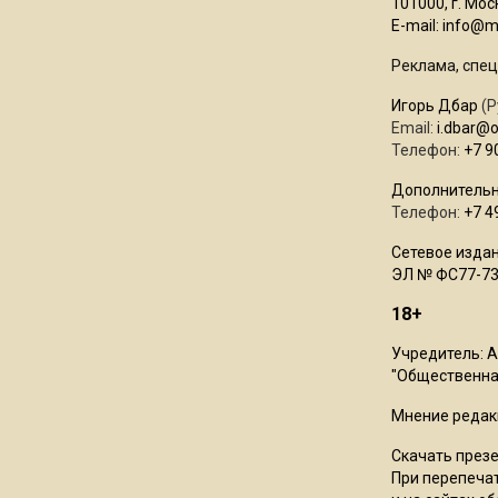
101000, г. Моск
E-mail:
info@mo
Реклама, спец
Игорь Дбар
(Р
Email:
i.dbar@
Телефон:
+7 9
Дополнительн
Телефон:
+7 4
Сетевое издан
ЭЛ № ФС77-73
18+
Учредитель: 
"Общественная
Мнение редак
Скачать през
При перепечат