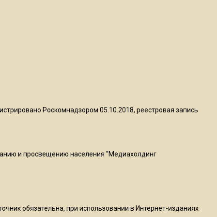
квадратный метр
13:50
Опубликовано видео с
Коломенского хлебозавода:
пиццы валяются на полу
16:53
Роман Терюшков назвал
истрировано Роскомнадзором 05.10.2018, реестровая запись
причину банкротства
«Химок»
ванию и просвещению населения "Медиахолдинг
13:27
В Подмосковье прекратили
гражданство 88 человек и
аннулировали 2600 ВНЖ
сточник обязательна, при использовании в Интернет-изданиях