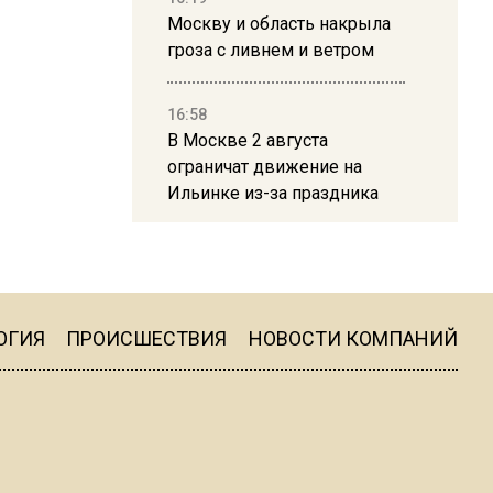
Москву и область накрыла
гроза с ливнем и ветром
16:58
В Москве 2 августа
ограничат движение на
Ильинке из-за праздника
15:33
Россиянам объяснили,
можно ли пользоваться
Telegram после обвинений
ОГИЯ
ПРОИСШЕСТВИЯ
НОВОСТИ КОМПАНИЙ
против Дурова
22:24
На Москву обрушится до 17
литров дождя на