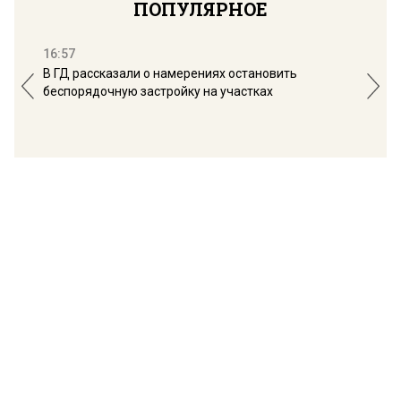
ПОПУЛЯРНОЕ
16:57
13:
В ГД рассказали о намерениях остановить
Соб
беспорядочную застройку на участках
пол