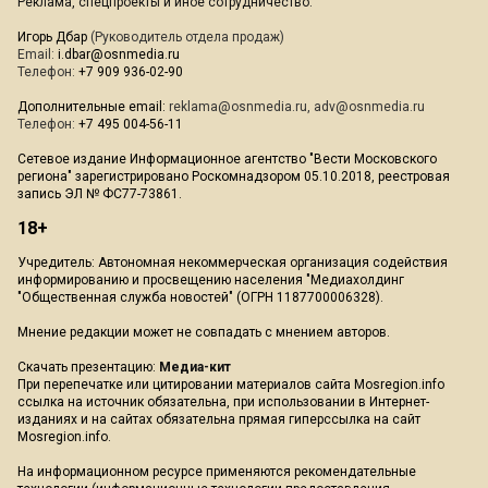
Реклама, спецпроекты и иное сотрудничество:
Игорь Дбар
(Руководитель отдела продаж)
Email:
i.dbar@osnmedia.ru
Телефон:
+7 909 936-02-90
Дополнительные email:
reklama@osnmedia.ru
,
adv@osnmedia.ru
Телефон:
+7 495 004-56-11
Сетевое издание Информационное агентство "Вести Московского
региона" зарегистрировано Роскомнадзором 05.10.2018, реестровая
запись ЭЛ № ФС77-73861.
18+
Учредитель: Автономная некоммерческая организация содействия
информированию и просвещению населения "Медиахолдинг
"Общественная служба новостей" (ОГРН 1187700006328).
Мнение редакции может не совпадать с мнением авторов.
Скачать презентацию:
Медиа-кит
При перепечатке или цитировании материалов сайта Mosregion.info
ссылка на источник обязательна, при использовании в Интернет-
изданиях и на сайтах обязательна прямая гиперссылка на сайт
Mosregion.info.
На информационном ресурсе применяются рекомендательные